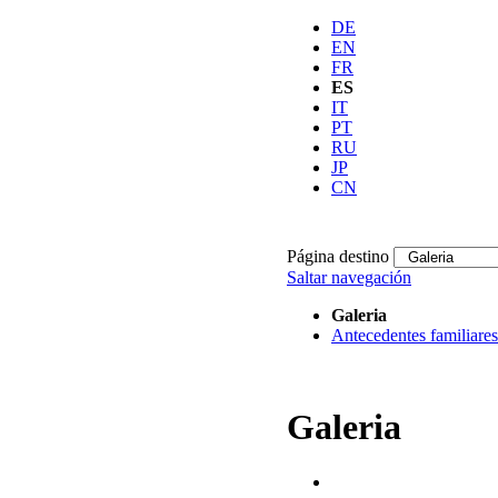
DE
EN
FR
ES
IT
PT
RU
JP
CN
Página destino
Saltar navegación
Galeria
Antecedentes familiares
Galeria